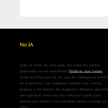
No IA
Todo el texto de esta web, así como los textos
publicados en mi newsletter
Palabras que cuidan
,
están escritos por mí, sin uso de inteligencia artifici
en el proceso. Las imágenes usadas son o fotos
propias o de bancos de imágenes. Ninguna aplicaci
para generar ideas ha sido tampoco usada para
pensar mis textos o los posibles temas a tratar en
ellos.