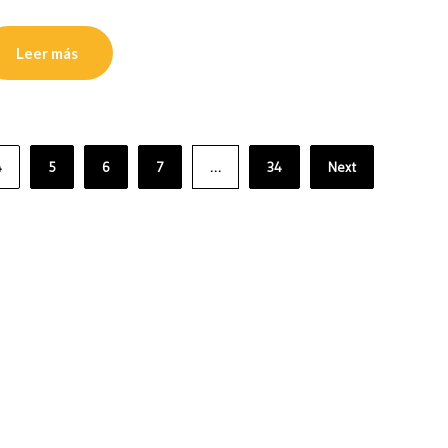
Leer más
4
5
6
7
…
34
Next