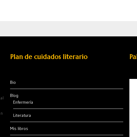
Plan de cuidados literario
Pa
Bio
Blog
al
Enfermería
ón
Literatura
Mis libros