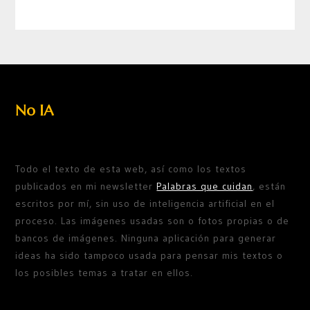
No IA
Todo el texto de esta web, así como los textos
publicados en mi newsletter
Palabras que cuidan
, están
escritos por mí, sin uso de inteligencia artificial en el
proceso. Las imágenes usadas son o fotos propias o de
bancos de imágenes. Ninguna aplicación para generar
ideas ha sido tampoco usada para pensar mis textos o
los posibles temas a tratar en ellos.