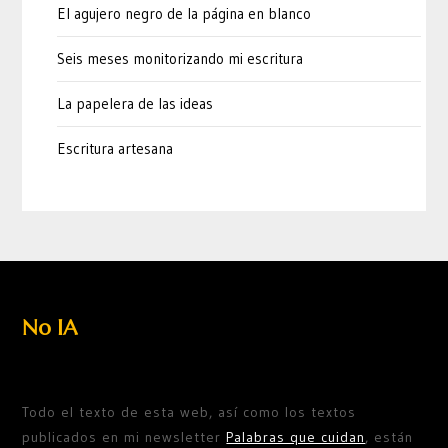
El agujero negro de la página en blanco
Seis meses monitorizando mi escritura
La papelera de las ideas
Escritura artesana
No IA
Todo el texto de esta web, así como los textos
publicados en mi newsletter
Palabras que cuidan
, están