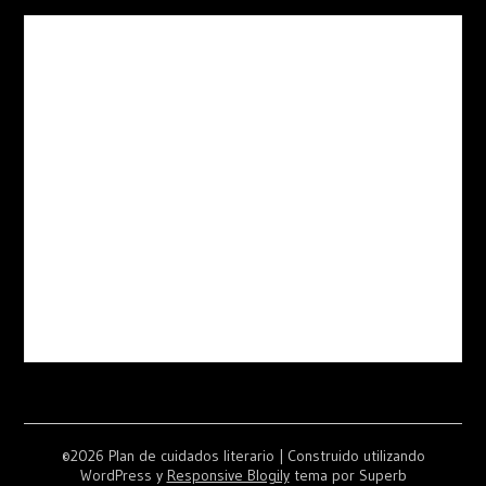
©2026 Plan de cuidados literario
| Construido utilizando
WordPress y
Responsive Blogily
tema por Superb