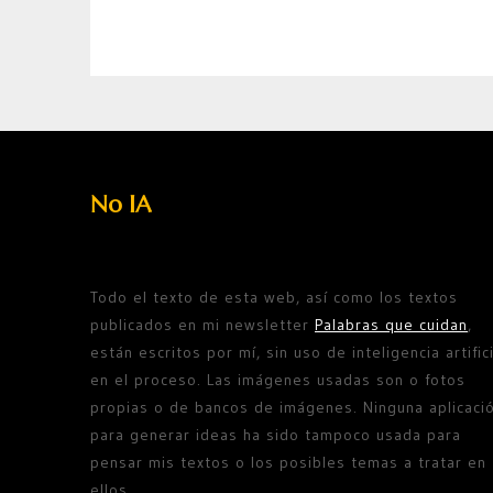
No IA
Todo el texto de esta web, así como los textos
publicados en mi newsletter
Palabras que cuidan
,
están escritos por mí, sin uso de inteligencia artifici
en el proceso. Las imágenes usadas son o fotos
propias o de bancos de imágenes. Ninguna aplicaci
para generar ideas ha sido tampoco usada para
pensar mis textos o los posibles temas a tratar en
ellos.