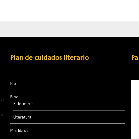
Plan de cuidados literario
Pa
Bio
Blog
al
Enfermería
ón
Literatura
Mis libros