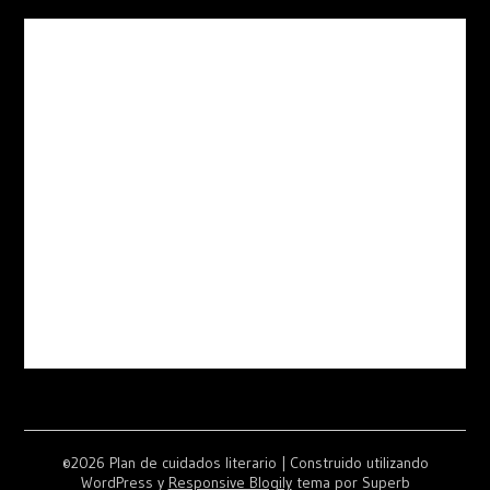
©2026 Plan de cuidados literario
| Construido utilizando
WordPress y
Responsive Blogily
tema por Superb