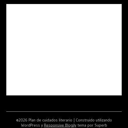
©2026 Plan de cuidados literario
| Construido utilizando
WordPress y
Responsive Blogily
tema por Superb