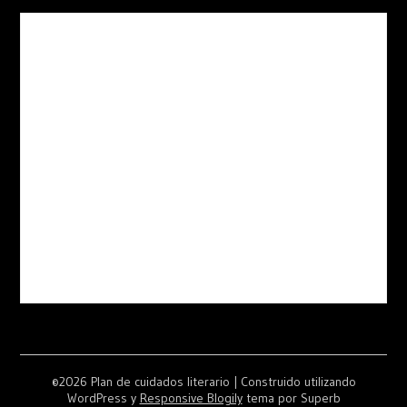
©2026 Plan de cuidados literario
| Construido utilizando
WordPress y
Responsive Blogily
tema por Superb