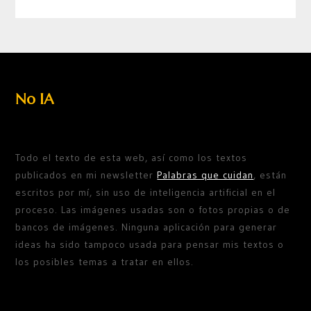
No IA
Todo el texto de esta web, así como los textos
publicados en mi newsletter
Palabras que cuidan
, están
escritos por mí, sin uso de inteligencia artificial en el
proceso. Las imágenes usadas son o fotos propias o de
bancos de imágenes. Ninguna aplicación para generar
ideas ha sido tampoco usada para pensar mis textos o
los posibles temas a tratar en ellos.