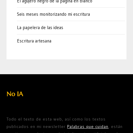
El agujero negro de la página en blanco
Seis meses monitorizando mi escritura
La papelera de las ideas
Escritura artesana
No IA
Todo el texto de esta web, así como los textos
publicados en mi newsletter
Palabras que cuidan
, están