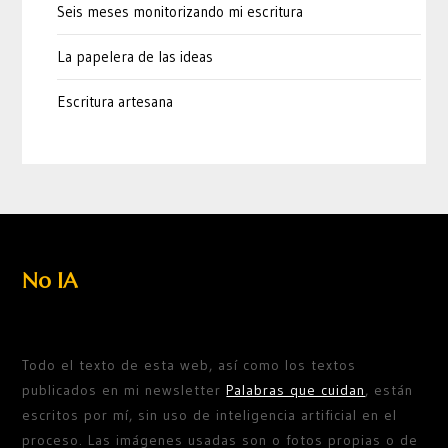
Seis meses monitorizando mi escritura
La papelera de las ideas
Escritura artesana
No IA
Todo el texto de esta web, así como los textos
publicados en mi newsletter
Palabras que cuidan
, están
escritos por mí, sin uso de inteligencia artificial en el
proceso. Las imágenes usadas son o fotos propias o de