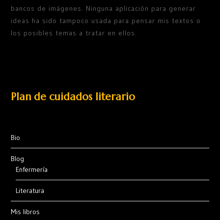
bancos de imágenes. Ninguna aplicación para generar
ideas ha sido tampoco usada para pensar mis textos o
los posibles temas a tratar en ellos.
Plan de cuidados literario
Bio
Blog
Enfermería
Literatura
Mis libros