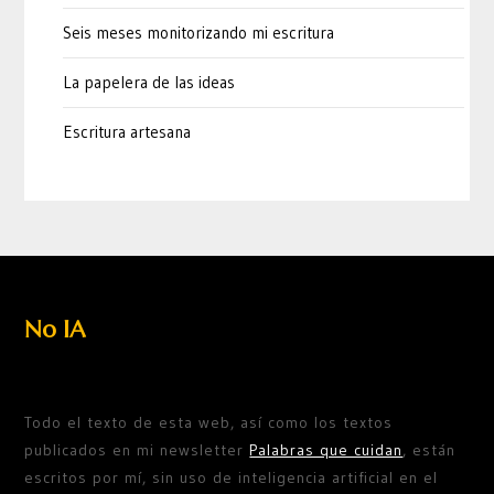
Seis meses monitorizando mi escritura
La papelera de las ideas
Escritura artesana
No IA
Todo el texto de esta web, así como los textos
publicados en mi newsletter
Palabras que cuidan
, están
escritos por mí, sin uso de inteligencia artificial en el