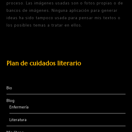
proceso. Las imágenes usadas son o fotos propias o de
bancos de imágenes. Ninguna aplicación para generar
ideas ha sido tampoco usada para pensar mis textos o
los posibles temas a tratar en ellos.
Plan de cuidados literario
Bio
Blog
Enfermería
Literatura