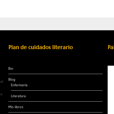
Plan de cuidados literario
Pa
Bio
Blog
al
Enfermería
ón
Literatura
Mis libros