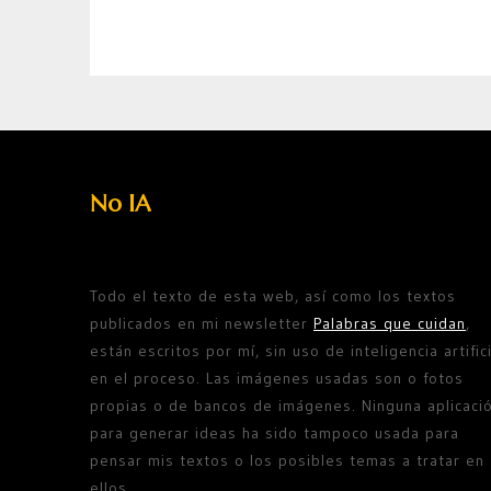
No IA
Todo el texto de esta web, así como los textos
publicados en mi newsletter
Palabras que cuidan
,
están escritos por mí, sin uso de inteligencia artifici
en el proceso. Las imágenes usadas son o fotos
propias o de bancos de imágenes. Ninguna aplicaci
para generar ideas ha sido tampoco usada para
pensar mis textos o los posibles temas a tratar en
ellos.