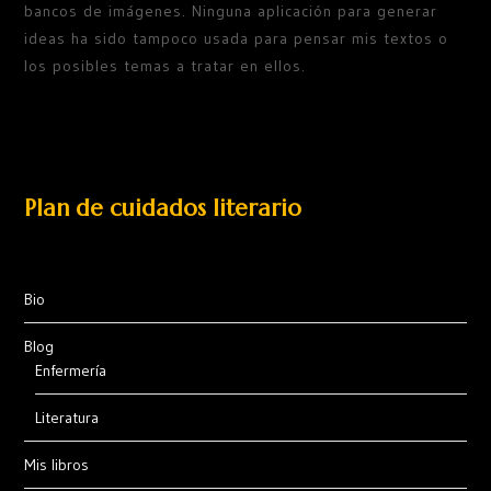
bancos de imágenes. Ninguna aplicación para generar
ideas ha sido tampoco usada para pensar mis textos o
los posibles temas a tratar en ellos.
Plan de cuidados literario
Bio
Blog
Enfermería
Literatura
Mis libros