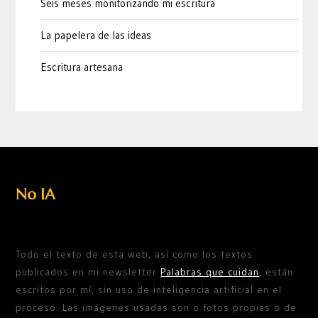
Seis meses monitorizando mi escritura
La papelera de las ideas
Escritura artesana
No IA
Todo el texto de esta web, así como los textos
publicados en mi newsletter
Palabras que cuidan
, están
escritos por mí, sin uso de inteligencia artificial en el
proceso. Las imágenes usadas son o fotos propias o de