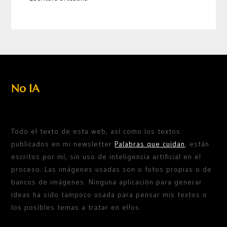
No IA
Todo el texto de esta web, así como los textos
publicados en mi newsletter
Palabras que cuidan
, están
escritos por mí, sin uso de inteligencia artificial en el
proceso. Las imágenes usadas son o fotos propias o de
bancos de imágenes. Ninguna aplicación para generar
ideas ha sido tampoco usada para pensar mis textos o
los posibles temas a tratar en ellos.