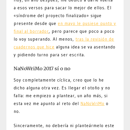
a esos versos para sacar lo mejor de ellos. El
«síndrome del proyecto finalizado» sigue
presente desde que
en mayo le pusiese punto y
final al borrador
, pero parece que poco a poco
lo voy superando. Al menos,
tras la revisión de
cuadernos que hice
alguna idea se va asentando
y pidiendo turno para ser escrita.
NaNoWriMo 2017 sí o no
Soy completamente cíclica, creo que lo he
dicho alguna otra vez. Es llegar el otoño y no
falla: me empiezo a plantear, un año más, si
esta vez me apunto al reto del
NaNoWriMo
o
no.
Sinceramente, no debería ni planteármelo este