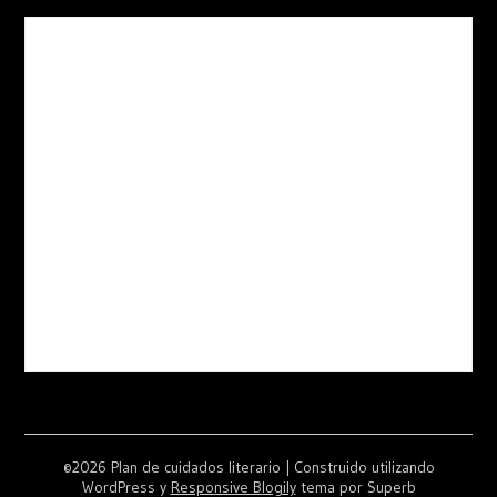
©2026 Plan de cuidados literario
| Construido utilizando
WordPress y
Responsive Blogily
tema por Superb