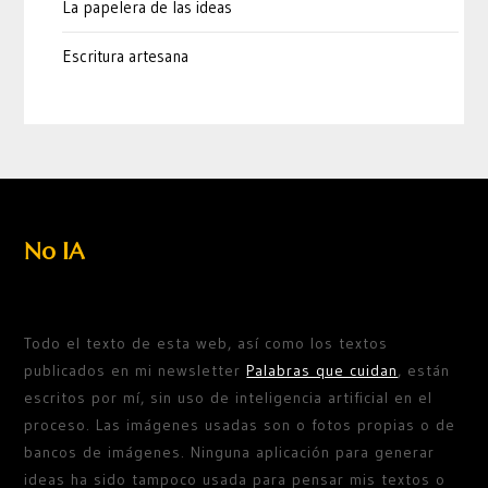
La papelera de las ideas
Escritura artesana
No IA
Todo el texto de esta web, así como los textos
publicados en mi newsletter
Palabras que cuidan
, están
escritos por mí, sin uso de inteligencia artificial en el
proceso. Las imágenes usadas son o fotos propias o de
bancos de imágenes. Ninguna aplicación para generar
ideas ha sido tampoco usada para pensar mis textos o