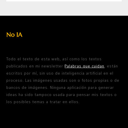
No IA
Todo el texto de esta web, así como los textos
publicados en mi newsletter
Palabras que cuidan
, están
escritos por mí, sin uso de inteligencia artificial en el
proceso. Las imágenes usadas son o fotos propias o de
bancos de imágenes. Ninguna aplicación para generar
ideas ha sido tampoco usada para pensar mis textos o
los posibles temas a tratar en ellos.