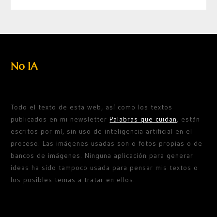
No IA
Todo el texto de esta web, así como los textos
publicados en mi newsletter
Palabras que cuidan
, están
escritos por mí, sin uso de inteligencia artificial en el
proceso. Las imágenes usadas son o fotos propias o de
bancos de imágenes. Ninguna aplicación para generar
ideas ha sido tampoco usada para pensar mis textos o
los posibles temas a tratar en ellos.