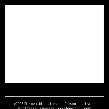
©2026 Plan de cuidados literario
| Construido utilizando
WordPress y
Responsive Blogily
tema por Superb