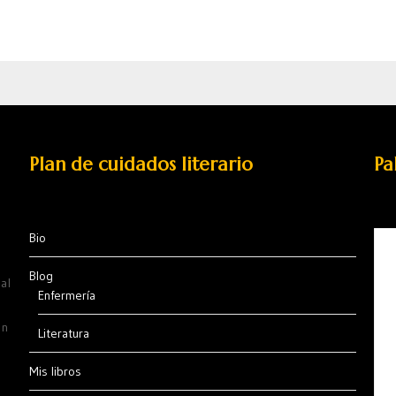
Plan de cuidados literario
Pa
Bio
Blog
al
Enfermería
ón
Literatura
Mis libros