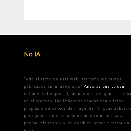
No IA
Todo el texto de esta web, así como los textos
publicados en mi newsletter
Palabras que cuidan
,
están escritos por mí, sin uso de inteligencia artifici
en el proceso. Las imágenes usadas son o fotos
propias o de bancos de imágenes. Ninguna aplicaci
para generar ideas ha sido tampoco usada para
pensar mis textos o los posibles temas a tratar en
ellos.