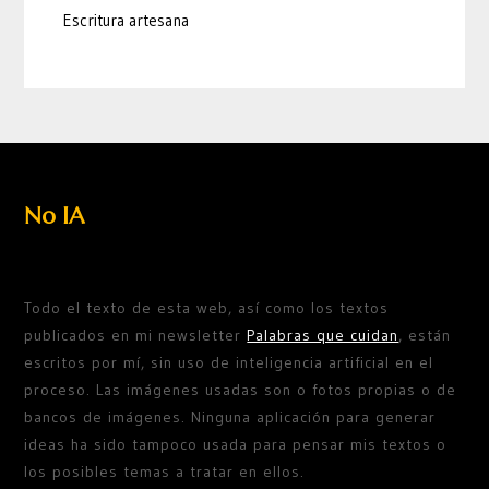
Escritura artesana
No IA
Todo el texto de esta web, así como los textos
publicados en mi newsletter
Palabras que cuidan
, están
escritos por mí, sin uso de inteligencia artificial en el
proceso. Las imágenes usadas son o fotos propias o de
bancos de imágenes. Ninguna aplicación para generar
ideas ha sido tampoco usada para pensar mis textos o
los posibles temas a tratar en ellos.