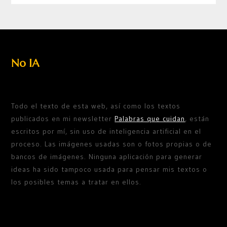
No IA
Todo el texto de esta web, así como los textos
publicados en mi newsletter
Palabras que cuidan
, están
escritos por mí, sin uso de inteligencia artificial en el
proceso. Las imágenes usadas son o fotos propias o de
bancos de imágenes. Ninguna aplicación para generar
ideas ha sido tampoco usada para pensar mis textos o
los posibles temas a tratar en ellos.