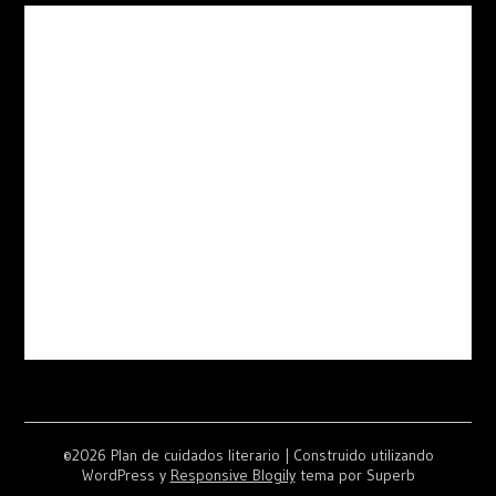
©2026 Plan de cuidados literario
| Construido utilizando
WordPress y
Responsive Blogily
tema por Superb