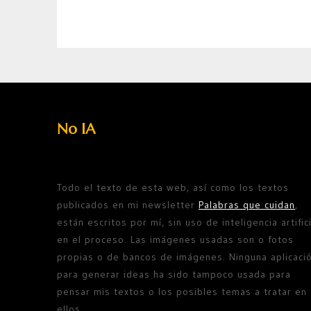
No IA
Todo el texto de esta web, así como los textos
publicados en mi newsletter
Palabras que cuidan
,
están escritos por mí, sin uso de inteligencia artifici
en el proceso. Las imágenes usadas son o fotos
propias o de bancos de imágenes. Ninguna aplicaci
para generar ideas ha sido tampoco usada para
pensar mis textos o los posibles temas a tratar en
ellos.