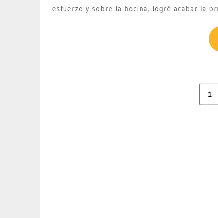
esfuerzo y sobre la bocina, logré acabar la pr
Paginación
1
de
entradas