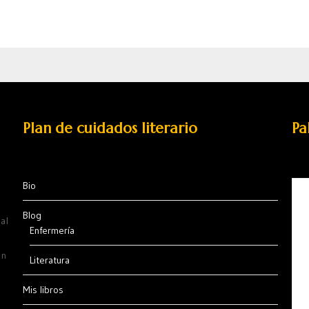
Plan de cuidados literario
Pa
Bio
Blog
al
Enfermería
ón
Literatura
Mis libros