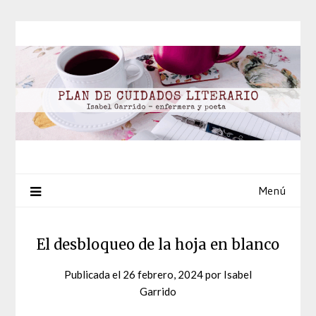
Saltar
al
contenido
Menú
El desbloqueo de la hoja en blanco
Publicada el
26 febrero, 2024
por
Isabel
Garrido