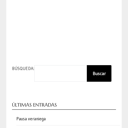
BÚSQUEDA:
Buscar
ÚLTIMAS ENTRADAS
Pausa veraniega