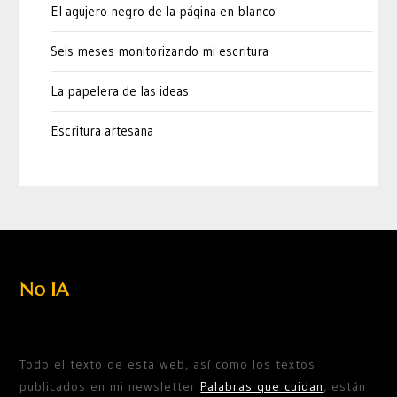
El agujero negro de la página en blanco
Seis meses monitorizando mi escritura
La papelera de las ideas
Escritura artesana
No IA
Todo el texto de esta web, así como los textos
publicados en mi newsletter
Palabras que cuidan
, están