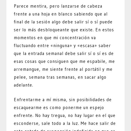
Parece mentira, pero lanzarse de cabeza
frente a una hoja en blanco sabiendo que al
final de la sesión algo debe salir sí o sí puede
ser lo más desbloqueante que existe. En estos
momentos en que mi concentración va
fluctuando entre «ninguna» y «escasa» saber
que la entrada semanal debe salir sí o sí es de
esas cosas que consiguen que me espabile, me
arremangue, me siente frente al portátil y me
pelee, semana tras semanas, en sacar algo
adelante.
Enfrentarme a mí misma, sin posibilidades de
escaquearme es como ponerme un espejo
enfrente. No hay tregua, no hay lugar en el que
esconderse, sale todo a la luz. Me hace salir de