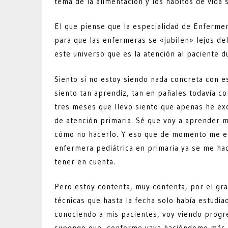
tema de la alimentación y los hábitos de vida
El que piense que la especialidad de Enfermer
para que las enfermeras se «jubilen» lejos del
este universo que es la atención al paciente du
Siento si no estoy siendo nada concreta con 
siento tan aprendiz, tan en pañales todavía 
tres meses que llevo siento que apenas he exc
de atención primaria. Sé que voy a aprender 
cómo no hacerlo. Y eso que de momento me esto
enfermera pediátrica en primaria ya se me ha
tener en cuenta.
Pero estoy contenta, muy contenta, por el gr
técnicas que hasta la fecha solo había estudia
conociendo a mis pacientes, voy viendo progre
supongo que, conforme vaya haciéndome más al