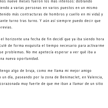
timos nueve meses fueron los más intensos: doblando
riendo a varias personas en varios puestos en un mismo
 tenido más contracturas de hombros y cuello en mi vida) y
lante turno tras turno. Y aún así siempre puedo decir que
revias.
el horizonte una fecha de fin decidí que ya iba siendo hora
culé de forma exquisita el tiempo necesario para activarme
ese problemas. No me apetecía esperar a ver qué iba a
una nueva oportunidad.
e tengo algo de bruja, como me llama mi mejor amigo
o un día, paseando por la zona de Benimaclet, en Valencia,
 corazonada muy fuerte de que me iban a llamar de un sitio