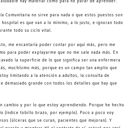
 saludable hay material como para no parar de aprender.
ía Comunitaria no sirve para nada o que estos puestos son
 hospital es que van a lo mínimo, a lo justo, e ignoran todo
rante todo su ciclo vital.
esto, me encantaría poder contar por aquí más, pero me
como para poder explayarme que no me sale nada más. En
avado la superficie de lo que significa ser una enfermera
más, muchísimo más, porque es un campo tan amplio que
y limitando a la atención a adultos, la consulta de
ce demasiado grande con todos los detalles que hay que
an cambio y por lo que estoy aprendiendo. Porque he hecho
do (índice tobillo brazo, por ejemplo). Poco a poco voy
sos (úlceras que se curan, pacientes que mejoran). Y
 puesto y mientras dé el contrato de sí, estaré por aquí