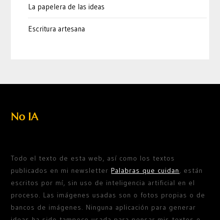
La papelera de las ideas
Escritura artesana
No IA
Todo el texto de esta web, así como los textos
publicados en mi newsletter
Palabras que cuidan
, están
escritos por mí, sin uso de inteligencia artificial en el
proceso. Las imágenes usadas son o fotos propias o de
bancos de imágenes. Ninguna aplicación para generar
ideas ha sido tampoco usada para pensar mis textos o