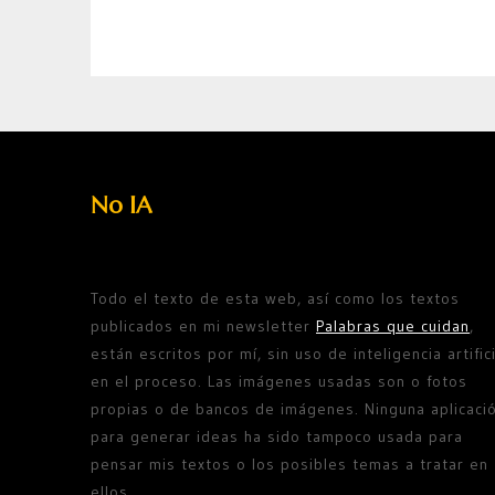
No IA
Todo el texto de esta web, así como los textos
publicados en mi newsletter
Palabras que cuidan
,
están escritos por mí, sin uso de inteligencia artifici
en el proceso. Las imágenes usadas son o fotos
propias o de bancos de imágenes. Ninguna aplicaci
para generar ideas ha sido tampoco usada para
pensar mis textos o los posibles temas a tratar en
ellos.