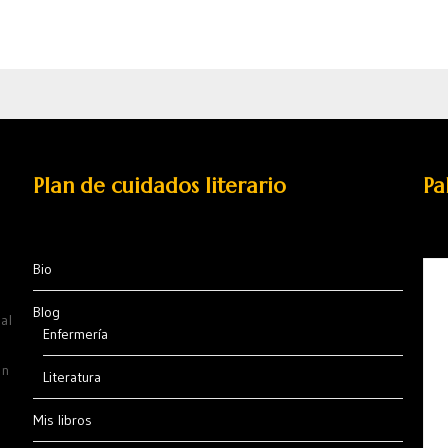
Plan de cuidados literario
Pa
Bio
Blog
al
Enfermería
ón
Literatura
Mis libros