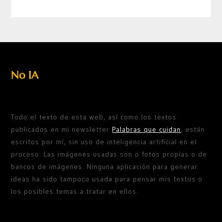
No IA
Todo el texto de esta web, así como los textos
publicados en mi newsletter
Palabras que cuidan
, están
escritos por mí, sin uso de inteligencia artificial en el
proceso. Las imágenes usadas son o fotos propias o de
bancos de imágenes. Ninguna aplicación para generar
ideas ha sido tampoco usada para pensar mis textos o
los posibles temas a tratar en ellos.