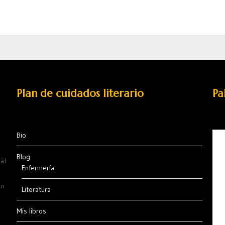
Plan de cuidados literario
Pa
Bio
Blog
al
Enfermería
ón
Literatura
Mis libros