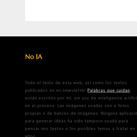
No IA
Todo el texto de esta web, así como los textos
publicados en mi newsletter
Palabras que cuidan
,
están escritos por mí, sin uso de inteligencia artifici
en el proceso. Las imágenes usadas son o fotos
propias o de bancos de imágenes. Ninguna aplicaci
para generar ideas ha sido tampoco usada para
pensar mis textos o los posibles temas a tratar en
ellos.