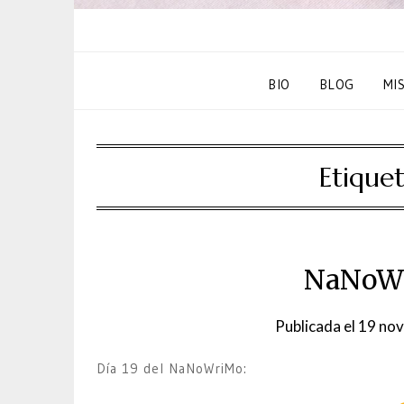
BIO
BLOG
MI
Etique
NaNoWr
Publicada el
19 nov
Día 19 del NaNoWriMo: