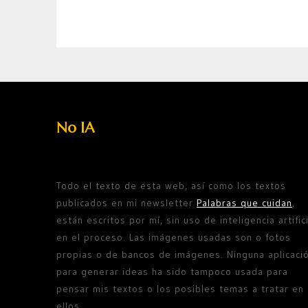
No IA
Todo el texto de esta web, así como los textos
publicados en mi newsletter
Palabras que cuidan
,
están escritos por mí, sin uso de inteligencia artifici
en el proceso. Las imágenes usadas son o fotos
propias o de bancos de imágenes. Ninguna aplicaci
para generar ideas ha sido tampoco usada para
pensar mis textos o los posibles temas a tratar en
ellos.