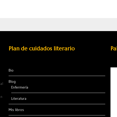
Plan de cuidados literario
Pa
Bio
Blog
al
Enfermería
ón
Literatura
Mis libros