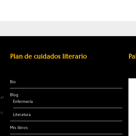
Plan de cuidados literario
Pa
Bio
Blog
al
Enfermería
ón
Literatura
Mis libros