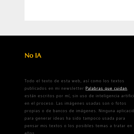
No IA
Todo el texto de esta web, así como los textos
publicados en mi newsletter
Palabras que cuidan
,
están escritos por mí, sin uso de inteligencia artifici
en el proceso. Las imágenes usadas son o fotos
propias o de bancos de imágenes. Ninguna aplicaci
para generar ideas ha sido tampoco usada para
pensar mis textos o los posibles temas a tratar en
ellos.