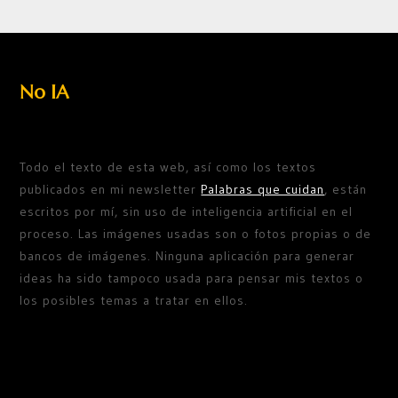
No IA
Todo el texto de esta web, así como los textos
publicados en mi newsletter
Palabras que cuidan
, están
escritos por mí, sin uso de inteligencia artificial en el
proceso. Las imágenes usadas son o fotos propias o de
bancos de imágenes. Ninguna aplicación para generar
ideas ha sido tampoco usada para pensar mis textos o
los posibles temas a tratar en ellos.