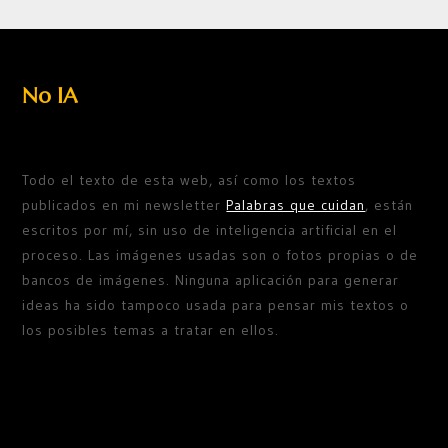
No IA
Todo el texto de esta web, así como los textos
publicados en mi newsletter
Palabras que cuidan
, están
escritos por mí, sin uso de inteligencia artificial en el
proceso. Las imágenes usadas son o fotos propias o de
bancos de imágenes. Ninguna aplicación para generar
ideas ha sido tampoco usada para pensar mis textos o
los posibles temas a tratar en ellos.