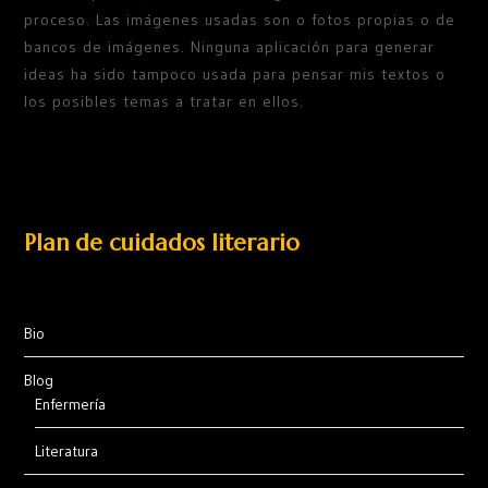
proceso. Las imágenes usadas son o fotos propias o de
bancos de imágenes. Ninguna aplicación para generar
ideas ha sido tampoco usada para pensar mis textos o
los posibles temas a tratar en ellos.
Plan de cuidados literario
Bio
Blog
Enfermería
Literatura