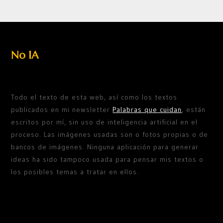
No IA
Todo el texto de esta web, así como los textos
publicados en mi newsletter
Palabras que cuidan
, están
escritos por mí, sin uso de inteligencia artificial en el
proceso. Las imágenes usadas son o fotos propias o de
bancos de imágenes. Ninguna aplicación para generar
ideas ha sido tampoco usada para pensar mis textos o
los posibles temas a tratar en ellos.