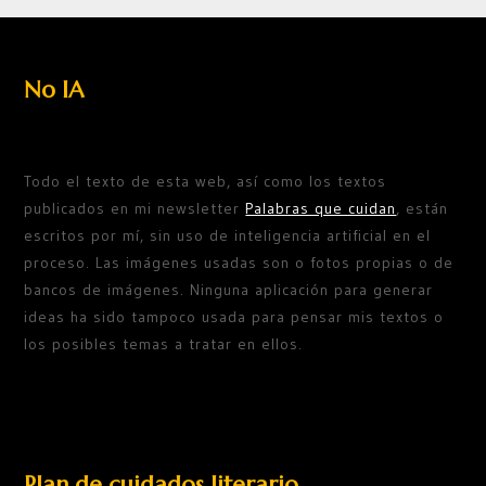
No IA
Todo el texto de esta web, así como los textos
publicados en mi newsletter
Palabras que cuidan
, están
escritos por mí, sin uso de inteligencia artificial en el
proceso. Las imágenes usadas son o fotos propias o de
bancos de imágenes. Ninguna aplicación para generar
ideas ha sido tampoco usada para pensar mis textos o
los posibles temas a tratar en ellos.
Plan de cuidados literario