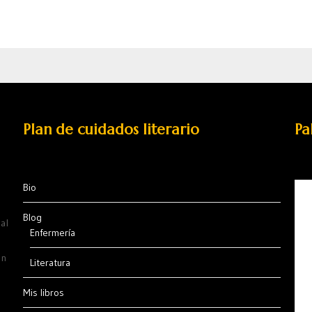
Plan de cuidados literario
Pa
Bio
Blog
al
Enfermería
ón
Literatura
Mis libros