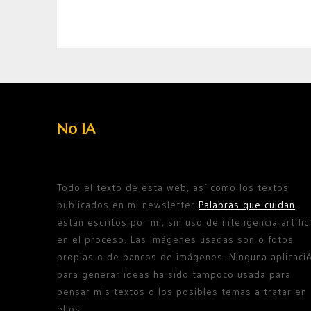
No IA
Todo el texto de esta web, así como los textos
publicados en mi newsletter
Palabras que cuidan
,
están escritos por mí, sin uso de inteligencia artifici
en el proceso. Las imágenes usadas son o fotos
propias o de bancos de imágenes. Ninguna aplicaci
para generar ideas ha sido tampoco usada para
pensar mis textos o los posibles temas a tratar en
ellos.