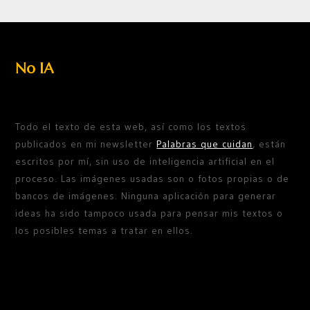
No IA
Todo el texto de esta web, así como los textos
publicados en mi newsletter
Palabras que cuidan
, están
escritos por mí, sin uso de inteligencia artificial en el
proceso. Las imágenes usadas son o fotos propias o de
bancos de imágenes. Ninguna aplicación para generar
ideas ha sido tampoco usada para pensar mis textos o
los posibles temas a tratar en ellos.