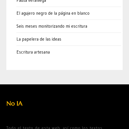
Pausa veraniega
El agujero negro de la página en blanco
Seis meses monitorizando mi escritura
La papelera de las ideas
Escritura artesana
No IA
Todo el texto de esta web, así como los textos