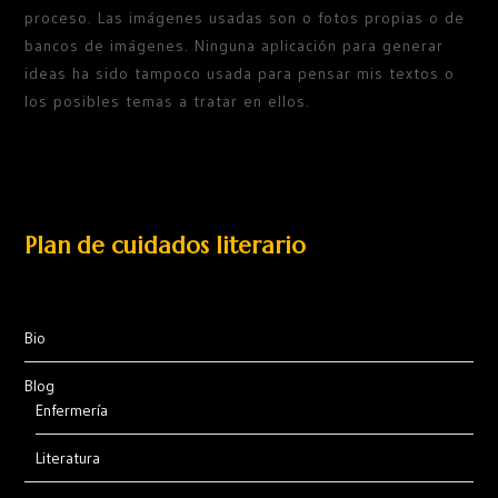
proceso. Las imágenes usadas son o fotos propias o de
bancos de imágenes. Ninguna aplicación para generar
ideas ha sido tampoco usada para pensar mis textos o
los posibles temas a tratar en ellos.
Plan de cuidados literario
Bio
Blog
Enfermería
Literatura