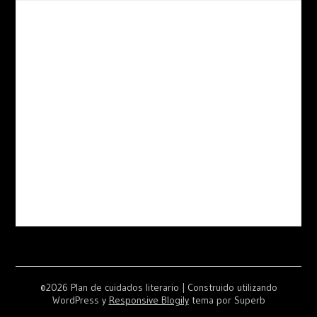
©2026 Plan de cuidados literario
| Construido utilizando
WordPress y
Responsive Blogily
tema por Superb