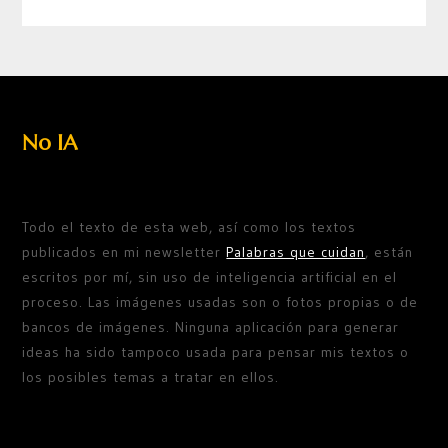
No IA
Todo el texto de esta web, así como los textos
publicados en mi newsletter
Palabras que cuidan
, están
escritos por mí, sin uso de inteligencia artificial en el
proceso. Las imágenes usadas son o fotos propias o de
bancos de imágenes. Ninguna aplicación para generar
ideas ha sido tampoco usada para pensar mis textos o
los posibles temas a tratar en ellos.