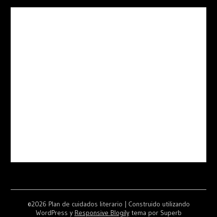
©2026 Plan de cuidados literario
| Construido utilizando
WordPress y
Responsive Blogily
tema por Superb