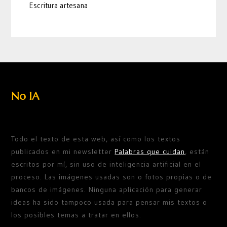
Escritura artesana
No IA
Todo el texto de esta web, así como los textos
publicados en mi newsletter
Palabras que cuidan
, están
escritos por mí, sin uso de inteligencia artificial en el
proceso. Las imágenes usadas son o fotos propias o de
bancos de imágenes. Ninguna aplicación para generar
ideas ha sido tampoco usada para pensar mis textos o
los posibles temas a tratar en ellos.