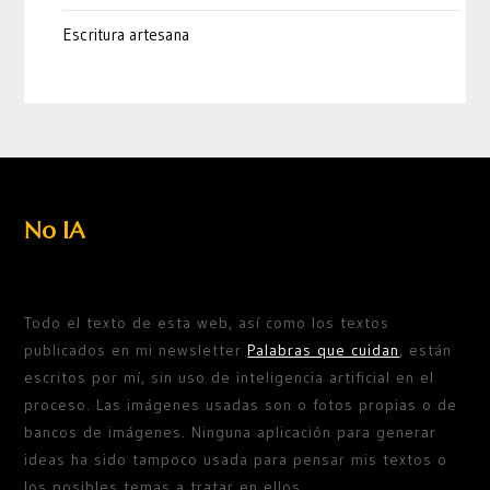
Escritura artesana
No IA
Todo el texto de esta web, así como los textos
publicados en mi newsletter
Palabras que cuidan
, están
escritos por mí, sin uso de inteligencia artificial en el
proceso. Las imágenes usadas son o fotos propias o de
bancos de imágenes. Ninguna aplicación para generar
ideas ha sido tampoco usada para pensar mis textos o
los posibles temas a tratar en ellos.