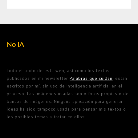
No IA
Todo el texto de esta web, así como los textos
publicados en mi newsletter
Palabras que cuidan
, están
escritos por mí, sin uso de inteligencia artificial en el
proceso. Las imágenes usadas son o fotos propias o de
bancos de imágenes. Ninguna aplicación para generar
ideas ha sido tampoco usada para pensar mis textos o
los posibles temas a tratar en ellos.