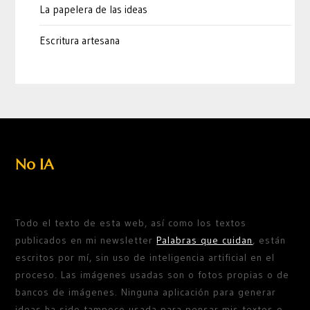
La papelera de las ideas
Escritura artesana
No IA
Todo el texto de esta web, así como los textos
publicados en mi newsletter
Palabras que cuidan
, están
escritos por mí, sin uso de inteligencia artificial en el
proceso. Las imágenes usadas son o fotos propias o de
bancos de imágenes. Ninguna aplicación para generar
ideas ha sido tampoco usada para pensar mis textos o