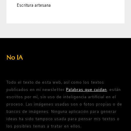
Escritura artesana
No IA
Todo el texto de esta web, así como los textos
publicados en mi newsletter
Palabras que cuidan
, están
escritos por mí, sin uso de inteligencia artificial en el
proceso. Las imágenes usadas son o fotos propias o de
bancos de imágenes. Ninguna aplicación para generar
ideas ha sido tampoco usada para pensar mis textos o
los posibles temas a tratar en ellos.